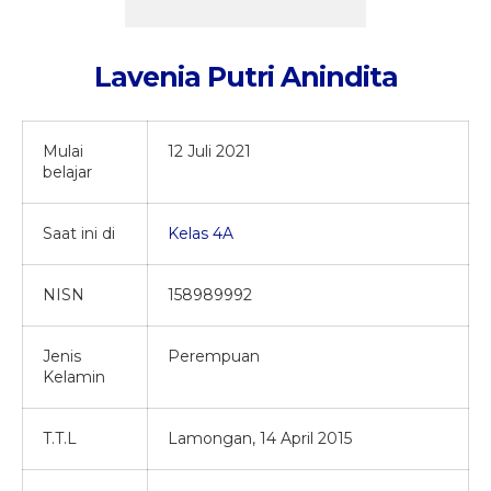
Aplikasi PDSM
Kelas 3B
Kelas 4A
Kelas 5
Digital Library
Kelas 4B
Kelas 5A
Kelas 6
Lavenia Putri Anindita
Presensi Asatidz
Kelas 5B
Kelas 6A
Alumni
Kelas 6B
Mulai
12 Juli 2021
belajar
Saat ini di
Kelas 4A
NISN
158989992
Jenis
Perempuan
Kelamin
T.T.L
Lamongan, 14 April 2015