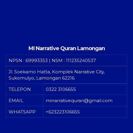
MI Narrative Quran Lamongan
NPSN
: 69993353 | NSM : 111235240537
Jl. Soekarno Hatta, Komplek Narrative City,
Sukomulyo, Lamongan 62216
TELEPON
0322 3106655
EMAIL
minarrativequran@gmail.com
WHATSAPP
+623223106655