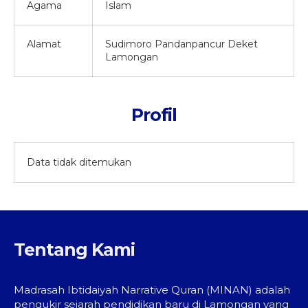
Agama
Islam
Alamat
Sudimoro Pandanpancur Deket
Lamongan
Profil
Data tidak ditemukan
Tentang Kami
Madrasah Ibtidaiyah Narrative Quran (MINAN) adalah
pengukir sejarah pendidikan baru di Lamongan yang