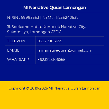
MI Narrative Quran Lamongan
NPSN
: 69993353 | NSM : 111235240537
Jl. Soekarno Hatta, Komplek Narrative City,
Sukomulyo, Lamongan 62216
TELEPON
0322 3106655
EMAIL
minarrativequran@gmail.com
WHATSAPP
+623223106655
Copyright © 2019-2026 MI Narrative Quran Lamongan