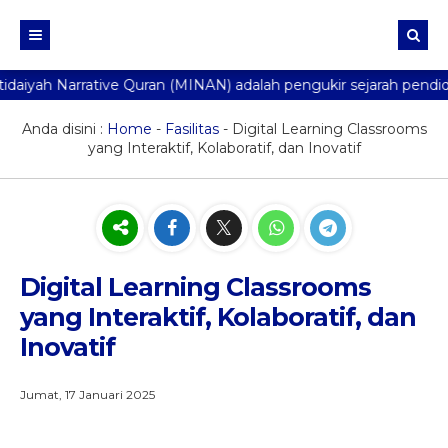
iyah Narrative Quran (MINAN) adalah pengukir sejarah pendidik
Beranda
Profil
Anda disini :
Home
-
Fasilitas
-
Digital Learning Classrooms
yang Interaktif, Kolaboratif, dan Inovatif
Galeri
Fasilitas
Berita
Agenda
Digital Learning Classrooms
yang Interaktif, Kolaboratif, dan
Ekstra
Inovatif
Aplikasi
PPDB
Jumat, 17 Januari 2025