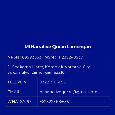
MI Narrative Quran Lamongan
NPSN
: 69993353 | NSM : 111235240537
Jl. Soekarno Hatta, Komplek Narrative City,
Sukomulyo, Lamongan 62216
TELEPON
0322 3106655
EMAIL
minarrativequran@gmail.com
WHATSAPP
+623223106655