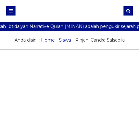
 Ibtidaiyah Narrative Quran (MINAN) adalah pengukir sejarah p
Beranda
Profil
Anda disini :
Home
-
Siswa
-
Rinjani Candra Salsabila
Galeri
Fasilitas
Berita
Agenda
Ekstra
Aplikasi
PPDB